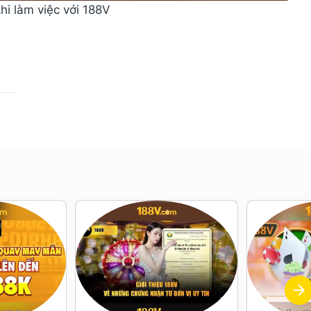
hi làm việc với 188V