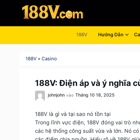
Nhảy
Tìm
đến
kiếm
nội
cho:
dung
188V
Hướng Dẫn
Ca
188V
»
Casino
188V: Điện áp và ý nghĩa c
johnjohn
Tháng 10 18, 2025
vào
188V là gì và tại sao nó tồn tại
Trong lĩnh vực điện, 188V đóng vai trò 
các hệ thống công suất vừa và lớn. Nó có 
các điểm chia nguồn. Hiểu rõ về 188V giúp