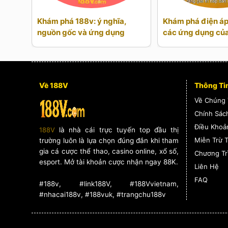
Khám phá 188v: ý nghĩa,
Khám phá điện áp
nguồn gốc và ứng dụng
các ứng dụng của
Về 188V
Thông Ti
Về Chúng 
Chính Sác
Điều Khoả
188V
là nhà cái trực tuyến top đầu thị
Miễn Trừ 
trường luôn là lựa chọn đúng đắn khi tham
gia cá cược thể thao, casino online, xổ số,
Chương Tr
esport. Mở tài khoản cược nhận ngay 88K.
Liên Hệ
FAQ
#188v, #link188V, #188Vvietnam,
#nhacai188v, #188vuk, #trangchu188v