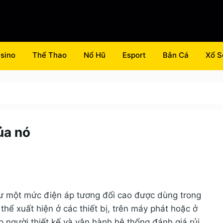
sino
Thể Thao
Nổ Hũ
Esport
Bắn Cá
Xổ S
ủa nó
như một mức điện áp tương đối cao được dùng trong
thể xuất hiện ở các thiết bị, trên máy phát hoặc ở
 người thiết kế và vận hành hệ thống đánh giá rủi