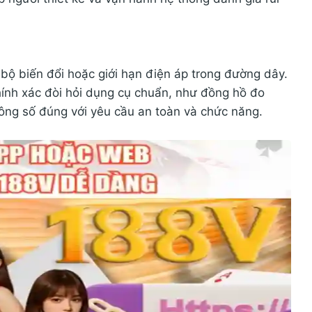
 bộ biến đổi hoặc giới hạn điện áp trong đường dây.
chính xác đòi hỏi dụng cụ chuẩn, như đồng hồ đo
ông số đúng với yêu cầu an toàn và chức năng.