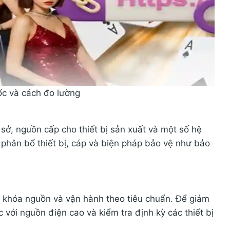
c và cách đo lường
ở, nguồn cấp cho thiết bị sản xuất và một số hệ
 phân bổ thiết bị, cáp và biện pháp bảo vệ như bảo
 khóa nguồn và vận hành theo tiêu chuẩn. Để giảm
c với nguồn điện cao và kiểm tra định kỳ các thiết bị