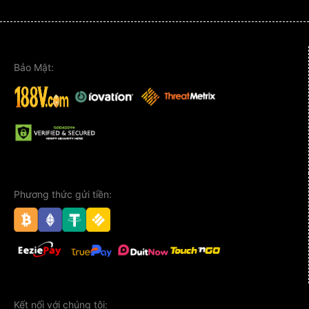
Bảo Mật:
Phương thức gửi tiền:
Kết nối với chúng tôi: