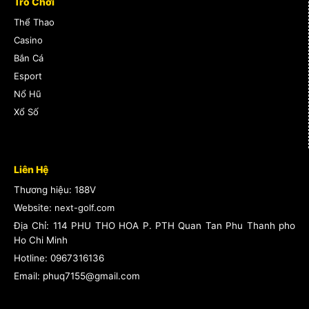
Trò Chơi
Thể Thao
Casino
Bắn Cá
Esport
Nổ Hũ
Xổ Số
Liên Hệ
Thương hiệu: 188V
Website:
next-golf.com
Địa Chỉ:
114 PHU THO HOA P. PTH Quan Tan Phu Thanh pho
Ho Chi Minh
Hotline:
0967316136
Email: phuq7155@gmail.com