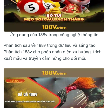
Ứng dụng của 188v trong công nghệ thông tin
Phân tích sâu về 188v trong dữ liệu và sáng tạo
Phân tích 188v cho phép nhận diện xu hướng, trích
xuất mẫu và truyền cảm hứng cho đổi mới.