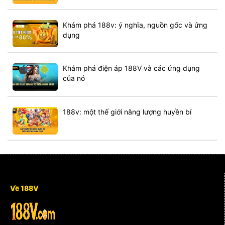
Khám phá 188v: ý nghĩa, nguồn gốc và ứng
dụng
Khám phá điện áp 188V và các ứng dụng
của nó
188v: một thế giới năng lượng huyền bí
Về 188V