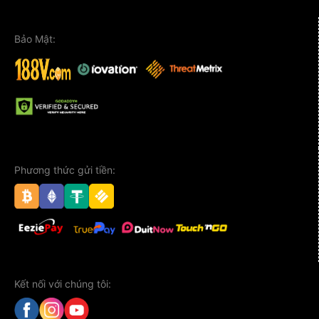
Bảo Mật:
Phương thức gửi tiền:
Kết nối với chúng tôi: