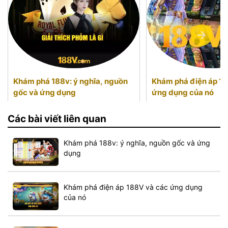
Khám phá 188v: ý nghĩa, nguồn
Khám phá điện áp 18
gốc và ứng dụng
ứng dụng của nó
Các bài viết liên quan
Khám phá 188v: ý nghĩa, nguồn gốc và ứng
dụng
Khám phá điện áp 188V và các ứng dụng
của nó