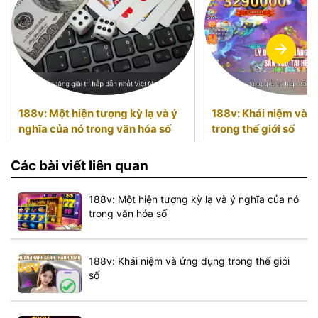
188v: Một hiện tượng kỳ lạ và ý
188v: Khái niệm và 
nghĩa của nó trong văn hóa số
trong thế giới số
Các bài viết liên quan
188v: Một hiện tượng kỳ lạ và ý nghĩa của nó
trong văn hóa số
188v: Khái niệm và ứng dụng trong thế giới
số