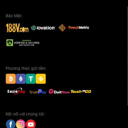
Bảo Mật:
Phương thức gửi tiền:
Kết nối với chúng tôi: