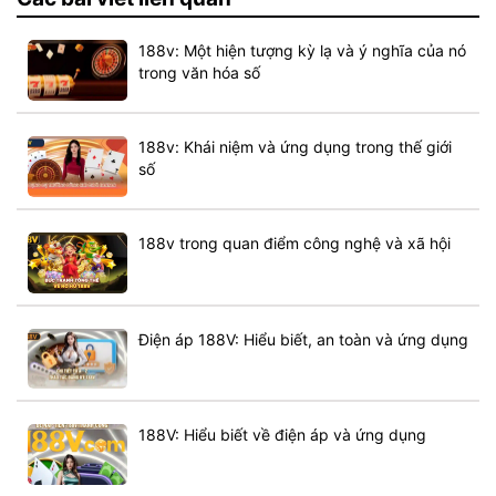
188v: Một hiện tượng kỳ lạ và ý nghĩa của nó
trong văn hóa số
188v: Khái niệm và ứng dụng trong thế giới
số
188v trong quan điểm công nghệ và xã hội
Điện áp 188V: Hiểu biết, an toàn và ứng dụng
188V: Hiểu biết về điện áp và ứng dụng