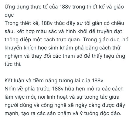
Ứng dụng thực tế của 188v trong thiết kế và giáo
dục
Trong thiết kế, 188v thúc đẩy sự tối giản có chiều
sâu, kết hợp màu sắc và hình khối để truyền đạt
thông điệp một cách trực quan. Trong giáo dục, nó
khuyến khích học sinh khám phá bằng cách thử
nghiệm và thay đổi các tham số để thấy hiệu ứng
tức thì.
Kết luận và tiềm năng tương lai của 188v
Nhìn về phía trước, 188v hứa hẹn mở ra các cách
làm việc mới, nơi linh hoạt và sự tương tác giữa
người dùng và công nghệ sẽ ngày càng được đẩy
mạnh, tạo ra các sản phẩm và ý tưởng độc đáo.