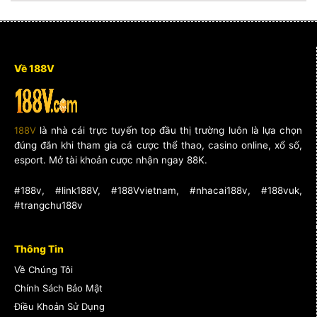
Về 188V
188V
là nhà cái trực tuyến top đầu thị trường luôn là lựa chọn
đúng đắn khi tham gia cá cược thể thao, casino online, xổ số,
esport. Mở tài khoản cược nhận ngay 88K.
#188v, #link188V, #188Vvietnam, #nhacai188v, #188vuk,
#trangchu188v
Thông Tin
Về Chúng Tôi
Chính Sách Bảo Mật
Điều Khoản Sử Dụng