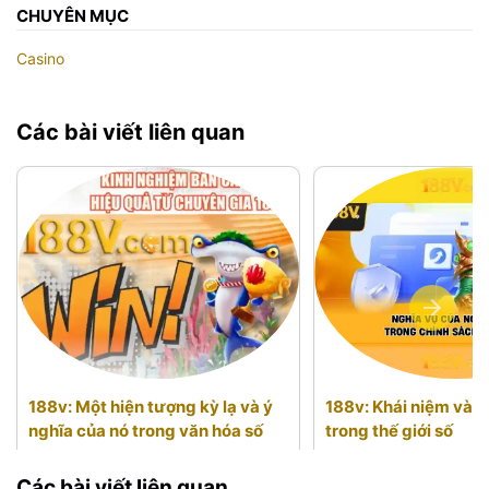
CHUYÊN MỤC
Casino
Các bài viết liên quan
188v: Một hiện tượng kỳ lạ và ý
188v: Khái niệm và 
nghĩa của nó trong văn hóa số
trong thế giới số
Các bài viết liên quan