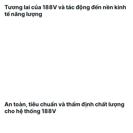
Tương lai của 188V và tác động đến nền kinh
tế năng lượng
\n
Với sự phát triển của công nghệ pin và biện pháp
quản lý năng lượng, 188V có tiềm năng mở rộng
sang nhiều ứng dụng mới, thúc đẩy sự tiến bộ bền
vững và thúc đẩy nền kinh tế năng lượng sạch.
" src="https://next-golf.com/images/text/188v/188v-
text2603121711.webp" alt="An toàn, tiêu chuẩn và
thẩm định chất lượng cho hệ thống 188V\n
An toàn, tiêu chuẩn và thẩm định chất lượng
cho hệ thống 188V
\n
Đảm bảo an toàn khi làm việc ở mức điện áp cao