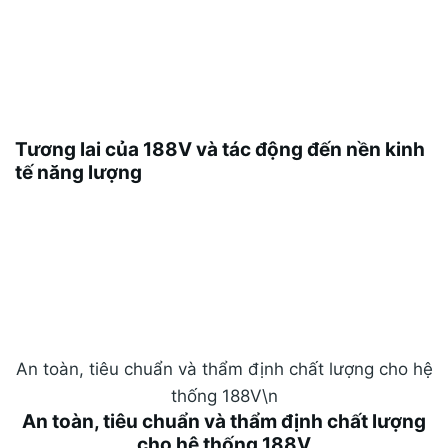
đòi hỏi biện pháp cách ly, bảo vệ quá dòng, quản lý
nhiệt và tuân thủ các chuẩn công nghiệp quốc tế.
\n
Tương lai của 188V và tác động đến nền kinh
tế năng lượng
\n
Với sự phát triển của công nghệ pin và biện pháp
quản lý năng lượng, 188V có tiềm năng mở rộng
sang nhiều ứng dụng mới, thúc đẩy sự tiến bộ bền
vững và thúc đẩy nền kinh tế năng lượng sạch.
" width="800" height="440" layout="responsive">
An toàn, tiêu chuẩn và thẩm định chất lượng cho hệ
thống 188V\n
An toàn, tiêu chuẩn và thẩm định chất lượng
cho hệ thống 188V