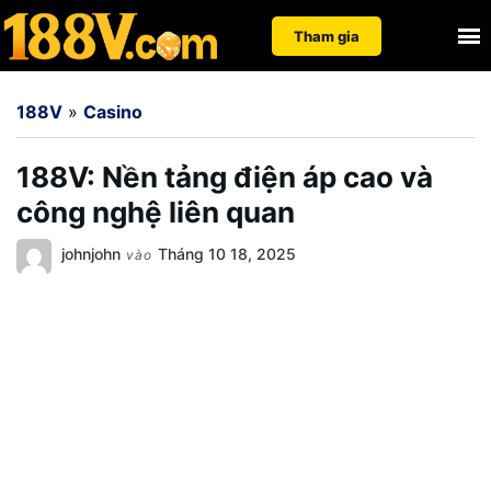
Nhảy
Tìm
Tham gia
đến
kiếm
nội
cho:
188V
»
Casino
dung
188V: Nền tảng điện áp cao và
công nghệ liên quan
johnjohn
Tháng 10 18, 2025
vào
Đảm bảo an toàn khi làm việc ở mức điện áp cao
đòi hỏi biện pháp cách ly, bảo vệ quá dòng, quản lý
nhiệt và tuân thủ các chuẩn công nghiệp quốc tế.
\n