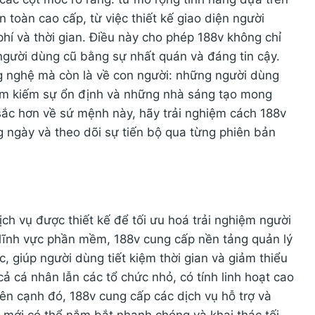
 toàn cao cấp, từ việc thiết kế giao diện người
phí và thời gian. Điều này cho phép 188v không chỉ
người dùng cũ bằng sự nhất quán và đáng tin cậy.
g nghệ mà còn là về con người: những người dùng
ìm kiếm sự ổn định và những nhà sáng tạo mong
ắc hơn về sứ mệnh này, hãy trải nghiệm cách 188v
g ngày và theo dõi sự tiến bộ qua từng phiên bản
ch vụ được thiết kế để tối ưu hoá trải nghiệm người
lĩnh vực phần mềm, 188v cung cấp nền tảng quản lý
c, giúp người dùng tiết kiệm thời gian và giảm thiểu
cả cá nhân lẫn các tổ chức nhỏ, có tính linh hoạt cao
Bên cạnh đó, 188v cung cấp các dịch vụ hỗ trợ và