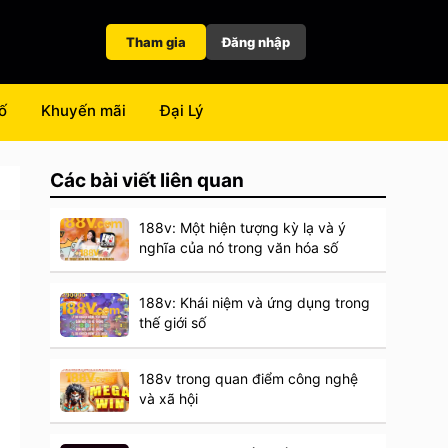
Tham gia
Đăng nhập
ố
Khuyến mãi
Đại Lý
Các bài viết liên quan
188v: Một hiện tượng kỳ lạ và ý
nghĩa của nó trong văn hóa số
188v: Khái niệm và ứng dụng trong
thế giới số
188v trong quan điểm công nghệ
và xã hội