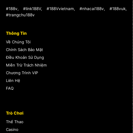
#188v, #link188V, #188Vvietnam, #nhacai188v, #188vuk,
#trangchu188v
Thông Tin
Về Chúng Tôi
Chính Sách Bảo Mật
Điều Khoản Sử Dụng
Miễn Trừ Trách Nhiệm
Chương Trình VIP
Liên Hệ
FAQ
Trò Chơi
Thể Thao
Casino