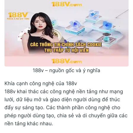
188v – nguồn gốc và ý nghĩa
Khía cạnh công nghệ của 188v
188v khai thác các công nghệ nền tảng như mạng
lưới, dữ liệu mở và giao diện người dùng để thúc
đẩy sự sáng tạo. Các thành phần công nghệ cho
phép người dùng tạo, chia sẻ và di chuyển giữa các
nền tảng khác nhau.