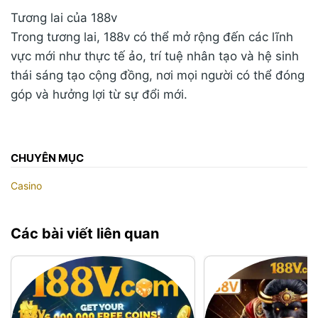
Tương lai của 188v
Trong tương lai, 188v có thể mở rộng đến các lĩnh
vực mới như thực tế ảo, trí tuệ nhân tạo và hệ sinh
thái sáng tạo cộng đồng, nơi mọi người có thể đóng
góp và hưởng lợi từ sự đổi mới.
CHUYÊN MỤC
Casino
Các bài viết liên quan