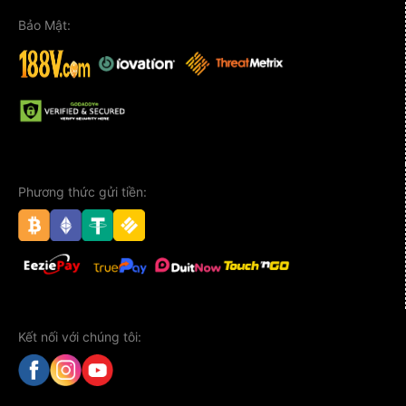
Bảo Mật:
Phương thức gửi tiền:
Kết nối với chúng tôi: