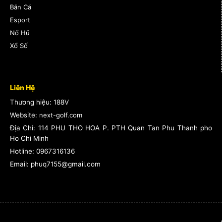
Bắn Cá
Esport
Nổ Hũ
Xổ Số
Liên Hệ
Thương hiệu: 188V
Website:
next-golf.com
Địa Chỉ:
114 PHU THO HOA P. PTH Quan Tan Phu Thanh pho
Ho Chi Minh
Hotline:
0967316136
Email: phuq7155@gmail.com