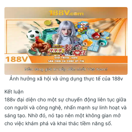
Ảnh hưởng xã hội và ứng dụng thực tế của 188v
Kết luận
188v đại diện cho một sự chuyển động liên tục giữa
con người và công nghệ, nhấn mạnh sự linh hoạt và
sáng tạo. Nhờ đó, nó tạo nên một không gian mở
cho việc khám phá và khai thác tiềm năng số.