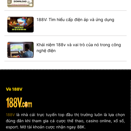
188V: Tìm hiểu cấp điện áp và ứng dụng
Khái niệm 188v và vai trò của nó trong công
nghệ điện
Về 188V
188V
là nhà cái trực tuyến top đầu thị trường luôn là lựa chọn
đúng đắn khi tham gia cá cược thể thao, casino online, xổ số,
esport. Mở tài khoản cược nhận ngay 88K.